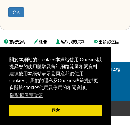
忘記密碼
註冊
編輯我的資料
重發認證信
關於本網站的 Cookies本網站使用 Cookies以
提昇您的使用體驗及統計網路流量相關資料，
台北公司：100014 台北市中正區仁愛路二段99號14樓
繼續使用本網站表示您同意我們使用
TEL:
+886 (0)2-2396-6223 (代表號)
cookies。我們的隱私及Cookies政策提供更
FAX: +886 (0)2-2341-4628
多關於cookies使用及停用的相關資訊。
網站地圖
隱私權政策
友站連結
隱私權保護政策
Copyright © SINO-JAPAN CHEMICAL CO.,LTD.
同意