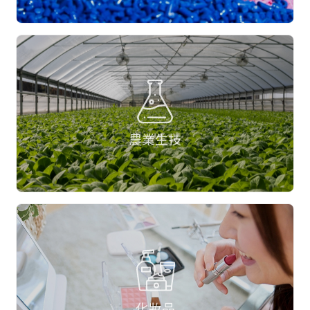
農業生技
化妝品