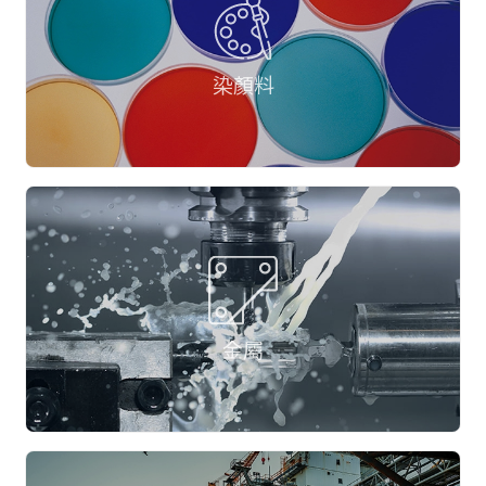
染顏料
金屬