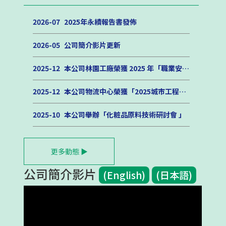
2026-07
2025年永續報告書發佈
2026-05
公司簡介影片更新
2025-12
本公司林園工廠榮獲 2025 年「職業安全衛生優良單位獎」
2025-12
本公司物流中心榮獲「2025城市工程品質金質獎」及「數位AI金優獎」
2025-10
本公司舉辦「化粧品原料技術研討會 」
更多動態 ▶
公司簡介影片
(English)
(日本語)