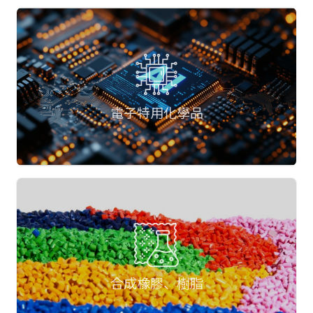
電子特用化學品
合成橡膠、樹脂