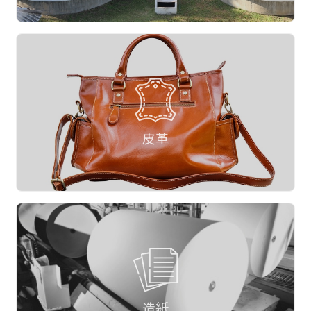
皮革
造紙