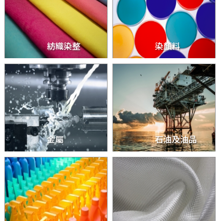
紡織染整
染顏料
金屬
石油及油品