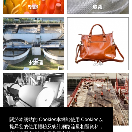
塑膠
玻纖
水處理
皮革
造紙
土木建築
關於本網站的 Cookies本網站使用 Cookies以
提昇您的使用體驗及統計網路流量相關資料，