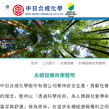
首頁
公司簡介
永續發展
永續發展政策聲明
永續發展政策聲明
中日合成化學股份有限公司秉持安全生產・貢獻社會
的理念，堅持以「透過科學技術，為人類與社會帶來
富足與舒適」做為使命，在追求永續經營與獲利之同